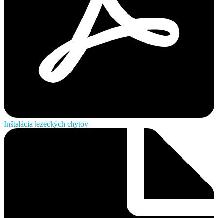
Inštalácia lezeckých chytov