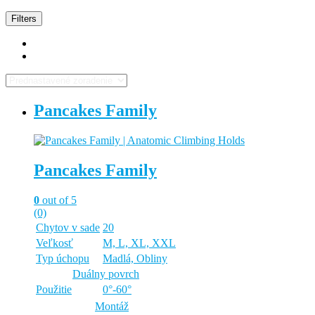
Filters
Pancakes Family
Pancakes Family
0
out of 5
(0)
Chytov v sade
20
Veľkosť
M, L, XL, XXL
Typ úchopu
Madlá, Obliny
Duálny povrch
Použitie
0°-60°
Montáž