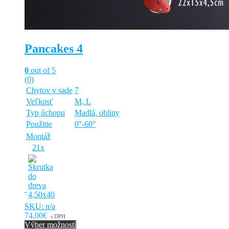
Pancakes 4
0
out of 5
(0)
Chytov v sade
7
Veľkosť
M, L
Typ úchopu
Madlá, obliny
Použitie
0°-60°
Montáž
21x
SKU: n/a
74,00€
s DPH
Výber možností