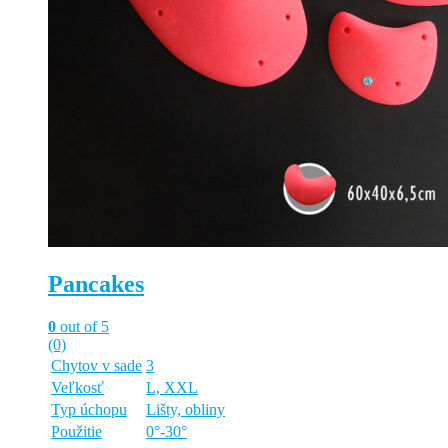
Pancakes
0
out of 5
(0)
Chytov v sade
3
Veľkosť
L, XXL
Typ úchopu
Lišty, obliny
Použitie
0°-30°