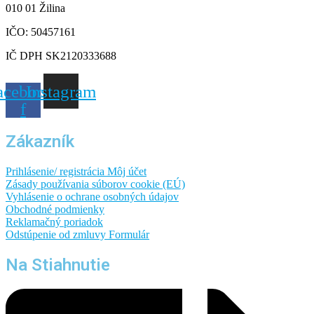
010 01 Žilina
IČO: 50457161
IČ DPH SK2120333688
acebook-
Instagram
f
Zákazník
Prihlásenie/ registrácia
Môj účet
Zásady používania súborov cookie (EÚ)
Vyhlásenie o ochrane osobných údajov
Obchodné podmienky
Reklamačný poriadok
Odstúpenie od zmluvy
Formulár
Na Stiahnutie