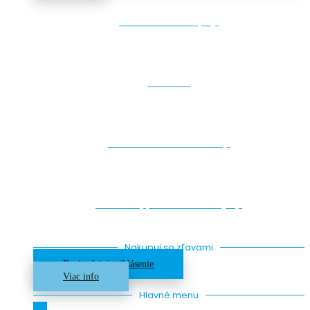
Lezecké chyty
Makro
Drevené štruktúry
Skrutky, Detské chyty
Nakupuj so zľavami
Registrácia/ prihlásenie
Viac info
Hlavné menu