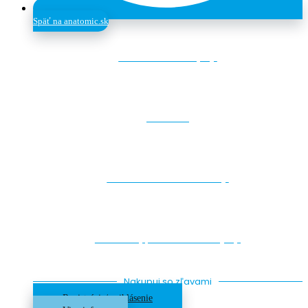
Späť na anatomic.sk
Lezecké chyty
Makro
Drevené štruktúry
Skrutky, Detské chyty
Nakupuj so zľavami
Registrácia/ prihlásenie