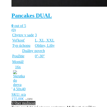
Pancakes DUAL
0
out of 5
(0)
Chytov v sade
3
Veľkosť
L, XL, XXL
Typ úchopu
Obliny, Lišty
Duálny povrch
Použitie
0°-30°
Montáž
16x
SKU: n/a
155,00€
s DPH
Výber možností