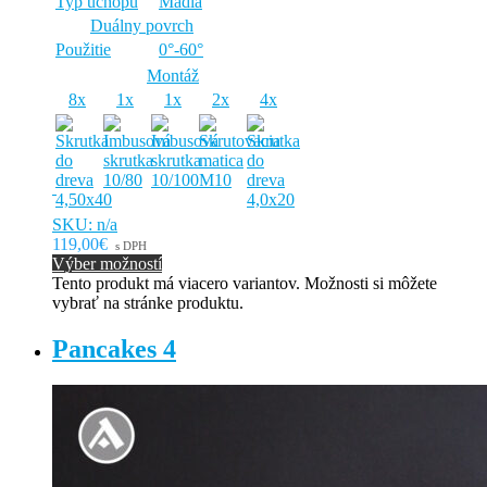
Typ úchopu
Madlá
Duálny povrch
Použitie
0°-60°
Montáž
8x
1x
1x
2x
4x
SKU: n/a
119,00€
s DPH
Výber možností
Tento produkt má viacero variantov. Možnosti si môžete
vybrať na stránke produktu.
Pancakes 4