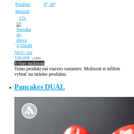
Použitie
0°-30°
Montáž
12x
SKU: n/a
108,00€
s DPH
Výber možností
Tento produkt má viacero variantov. Možnosti si môžete
vybrať na stránke produktu.
Pancakes DUAL