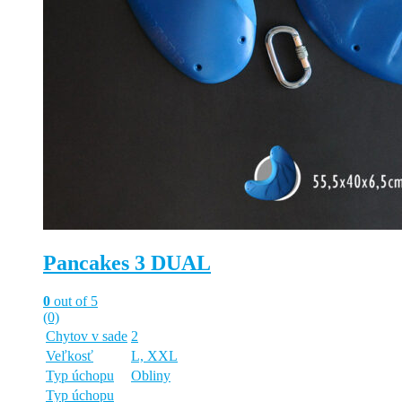
Pancakes 3 DUAL
0
out of 5
(0)
Chytov v sade
2
Veľkosť
L, XXL
Typ úchopu
Obliny
Typ úchopu