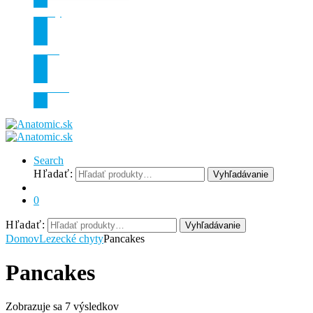
Zľavy
O nás
Kontakt
Search
Hľadať:
Vyhľadávanie
0
Hľadať:
Vyhľadávanie
Domov
Lezecké chyty
Pancakes
Pancakes
Zobrazuje sa 7 výsledkov