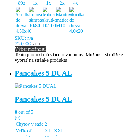
89x
1x
1x
2x
4x
SKU: n/a
750,00€
s DPH
Výber možností
Tento produkt má viacero variantov. Možnosti si môžete
vybrať na stránke produktu.
Pancakes 5 DUAL
Pancakes 5 DUAL
0
out of 5
(0)
Chytov v sade
2
Veľkosť
XL, XXL