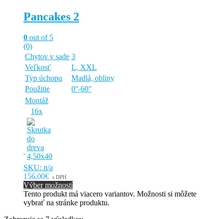
Pancakes 2
0
out of 5
(0)
Chytov v sade
3
Veľkosť
L, XXL
Typ úchopu
Madlá, obliny
Použitie
0°-60°
Montáž
16x
SKU: n/a
156,00€
s DPH
Výber možností
Tento produkt má viacero variantov. Možnosti si môžete
vybrať na stránke produktu.