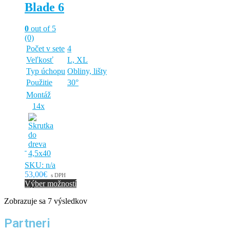
Blade 6
si
môžete
vybrať
0
out of 5
na
(0)
stránke
Počet v sete
4
produktu.
Veľkosť
L, XL
Typ úchopu
Obliny, lišty
Použitie
30°
Montáž
14x
SKU: n/a
53,00€
s DPH
Výber možností
Tento
Zobrazuje sa 7 výsledkov
produkt
má
viacero
Partneri
variantov.