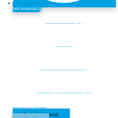
Späť na anatomic.sk
Lezecké chyty
Makro
Drevené štruktúry
Skrutky, Detské chyty
Nakupuj so zľavami
Registrácia/ prihlásenie