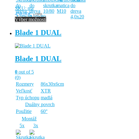
SKU: n/a
458,00€
s DPH
Výber možností
Tento
produkt
Blade 1 DUAL
má
viacero
variantov.
Možnosti
Blade 1 DUAL
si
môžete
vybrať
0
out of 5
na
(0)
stránke
Rozmery
86x30x6cm
produktu.
Veľkosť
XTR
Typ úchopu
madlá
Duálny povrch
Použitie
60°
Montáž
5x
3x