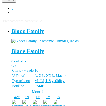
Filters
Blade Family
Blade Family
0
out of 5
(0)
Chytov v sade
10
Veľkosť
L, XL, XXL, Macro
Typ úchopu
Madlá, Lišty, 0bliny
Použitie
0°-60°
Montáž
42x
6x
1x
1x
2x