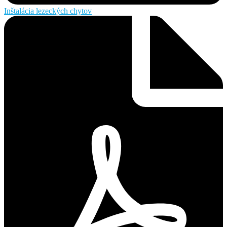
Inštalácia lezeckých chytov