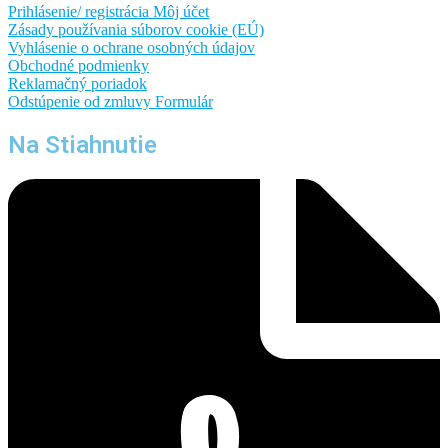
Prihlásenie/ registrácia
Môj účet
Zásady používania súborov cookie (EÚ)
Vyhlásenie o ochrane osobných údajov
Obchodné podmienky
Reklamačný poriadok
Odstúpenie od zmluvy
Formulár
Na Stiahnutie