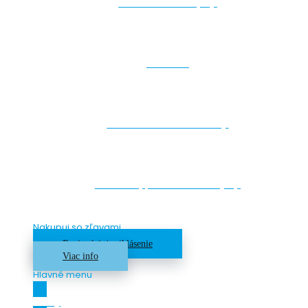
Lezecké chyty
Makro
Drevené štruktúry
Skrutky, Detské chyty
Nakupuj so zľavami
Registrácia/ prihlásenie
Viac info
Hlavné menu
Zľavy