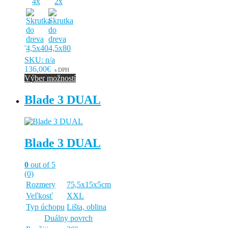
4x
2x
SKU: n/a
136,00€
s DPH
Výber možností
Tento
produkt
Blade 3 DUAL
má
viacero
variantov.
Možnosti
Blade 3 DUAL
si
môžete
vybrať
0
out of 5
na
(0)
stránke
Rozmery
75,5x15x5cm
produktu.
Veľkosť
XXL
Typ úchopu
Lišta, oblina
Duálny povrch