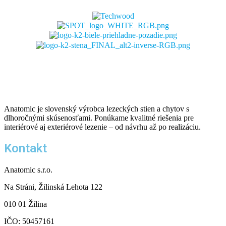
Možnosti
si
môžete
vybrať
na
stránke
produktu.
Anatomic je slovenský výrobca lezeckých stien a chytov s
dlhoročnými skúsenosťami. Ponúkame kvalitné riešenia pre
interiérové aj exteriérové lezenie – od návrhu až po realizáciu.
Kontakt
Anatomic s.r.o.
Na Stráni, Žilinská Lehota 122
010 01 Žilina
IČO: 50457161