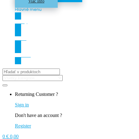
Viac info
Hlavné menu
Zľavy
O nás
Kontakt
Hľadať:
Returning Customer ?
Sign in
Don't have an account ?
Register
0
€
0,00